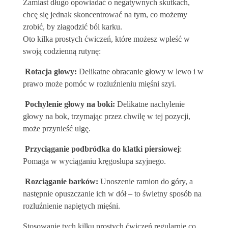
Zamiast długo opowiadać o negatywnych skutkach,
chcę się jednak skoncentrować na tym, co możemy
zrobić, by złagodzić ból karku.
Oto kilka prostych ćwiczeń, które możesz wpleść w
swoją codzienną rutynę:
Rotacja głowy:
Delikatne obracanie głowy w lewo i w
prawo może pomóc w rozluźnieniu mięśni szyi.
Pochylenie głowy na boki:
Delikatne nachylenie
głowy na bok, trzymając przez chwilę w tej pozycji,
może przynieść ulgę.
Przyciąganie podbródka do klatki piersiowej
:
Pomaga w wyciąganiu kręgosłupa szyjnego.
Rozciąganie barków:
Unoszenie ramion do góry, a
następnie opuszczanie ich w dół – to świetny sposób na
rozluźnienie napiętych mięśni.
Stosowanie tych kilku prostych ćwiczeń regularnie co