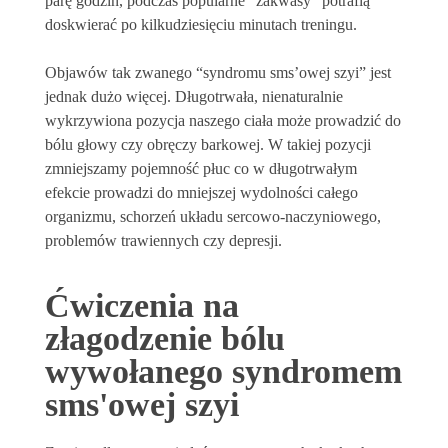
parę godzin, podczas popularne “zakwasy” potrafią
doskwierać po kilkudziesięciu minutach treningu.
Objawów tak zwanego “syndromu sms’owej szyi” jest
jednak dużo więcej. Długotrwała, nienaturalnie
wykrzywiona pozycja naszego ciała może prowadzić do
bólu głowy czy obręczy barkowej. W takiej pozycji
zmniejszamy pojemność płuc co w długotrwałym
efekcie prowadzi do mniejszej wydolności całego
organizmu, schorzeń układu sercowo-naczyniowego,
problemów trawiennych czy depresji.
Ćwiczenia na
złagodzenie bólu
wywołanego syndromem
sms'owej szyi