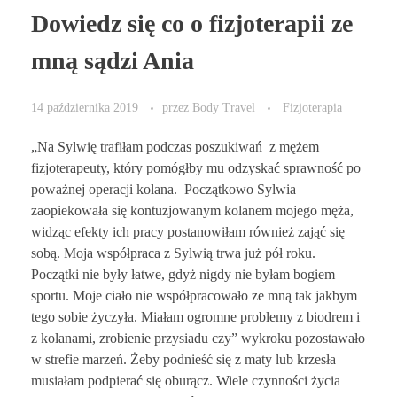
Dowiedz się co o fizjoterapii ze
mną sądzi Ania
14 października 2019
przez
Body Travel
Fizjoterapia
„Na Sylwię trafiłam podczas poszukiwań z mężem
fizjoterapeuty, który pomógłby mu odzyskać sprawność po
poważnej operacji kolana. Początkowo Sylwia
zaopiekowała się kontuzjowanym kolanem mojego męża,
widząc efekty ich pracy postanowiłam również zająć się
sobą. Moja współpraca z Sylwią trwa już pół roku.
Początki nie były łatwe, gdyż nigdy nie byłam bogiem
sportu. Moje ciało nie współpracowało ze mną tak jakbym
tego sobie życzyła. Miałam ogromne problemy z biodrem i
z kolanami, zrobienie przysiadu czy” wykroku pozostawało
w strefie marzeń. Żeby podnieść się z maty lub krzesła
musiałam podpierać się oburącz. Wiele czynności życia