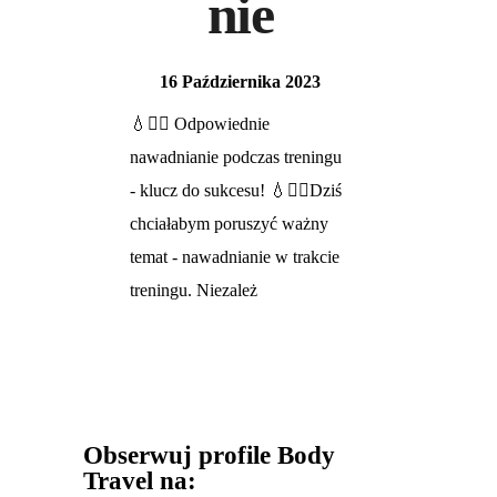
nie
16 Października 2023
💧🏋️‍♀️ Odpowiednie
nawadnianie podczas treningu
- klucz do sukcesu! 💧🏋️‍♂️Dziś
chciałabym poruszyć ważny
temat - nawadnianie w trakcie
treningu. Niezależ
Obserwuj profile Body
Travel na: