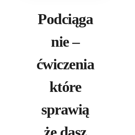
Podciąga
nie –
ćwiczenia
które
sprawią
że dasz