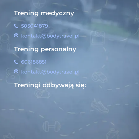
Trening medyczny
505041879
kontakt@bodytravel.pl
Trening personalny
606186851
kontakt@bodytravel.pl
Treningi odbywają się: