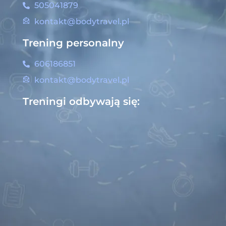
505041879
kontakt@bodytravel.pl
Trening personalny
606186851
kontakt@bodytravel.pl
Treningi odbywają się: