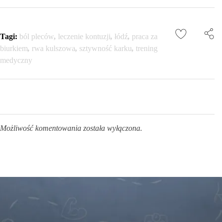
Tagi:
ból pleców
,
leczenie kontuzji
,
łódź
,
praca za
biurkiem
,
rwa kulszowa
,
sztywność karku
,
trening
medyczny
Możliwość komentowania została wyłączona.