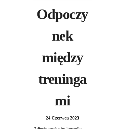
Odpoczy
nek
między
treninga
mi
24 Czerwca 2023
Zdjęcie trochę bo koszulka