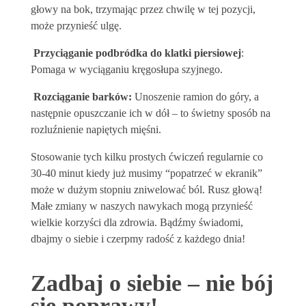
głowy na bok, trzymając przez chwilę w tej pozycji,
może przynieść ulgę.
Przyciąganie podbródka do klatki piersiowej
:
Pomaga w wyciąganiu kręgosłupa szyjnego.
Rozciąganie barków:
Unoszenie ramion do góry, a
następnie opuszczanie ich w dół – to świetny sposób na
rozluźnienie napiętych mięśni.
Stosowanie tych kilku prostych ćwiczeń regularnie co
30-40 minut kiedy już musimy “popatrzeć w ekranik”
może w dużym stopniu zniwelować ból. Rusz głową!
Małe zmiany w naszych nawykach mogą przynieść
wielkie korzyści dla zdrowia. Bądźmy świadomi,
dbajmy o siebie i czerpmy radość z każdego dnia!
Zadbaj o siebie – nie bój
się poprawy!