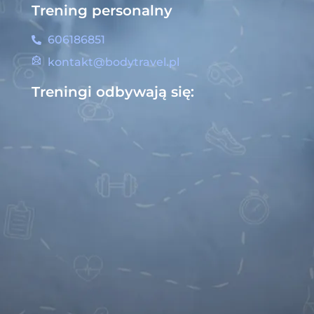
Trening personalny
606186851
kontakt@bodytravel.pl
Treningi odbywają się: