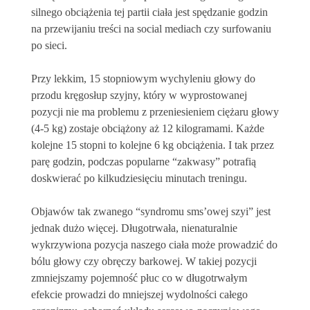
silnego obciążenia tej partii ciała jest spędzanie godzin
na przewijaniu treści na social mediach czy surfowaniu
po sieci.
Przy lekkim, 15 stopniowym wychyleniu głowy do
przodu kręgosłup szyjny, który w wyprostowanej
pozycji nie ma problemu z przeniesieniem ciężaru głowy
(4-5 kg) zostaje obciążony aż 12 kilogramami. Każde
kolejne 15 stopni to kolejne 6 kg obciążenia. I tak przez
parę godzin, podczas popularne “zakwasy” potrafią
doskwierać po kilkudziesięciu minutach treningu.
Objawów tak zwanego “syndromu sms’owej szyi” jest
jednak dużo więcej. Długotrwała, nienaturalnie
wykrzywiona pozycja naszego ciała może prowadzić do
bólu głowy czy obręczy barkowej. W takiej pozycji
zmniejszamy pojemność płuc co w długotrwałym
efekcie prowadzi do mniejszej wydolności całego