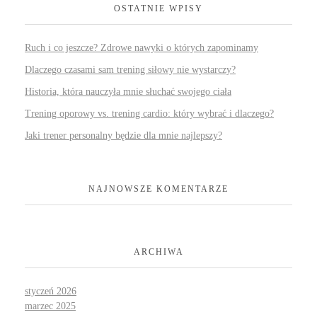
OSTATNIE WPISY
Ruch i co jeszcze? Zdrowe nawyki o których zapominamy
Dlaczego czasami sam trening siłowy nie wystarczy?
Historia, która nauczyła mnie słuchać swojego ciała
Trening oporowy vs. trening cardio: który wybrać i dlaczego?
Jaki trener personalny będzie dla mnie najlepszy?
NAJNOWSZE KOMENTARZE
ARCHIWA
styczeń 2026
marzec 2025