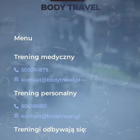
Menu
Trening medyczny
505041879
kontakt@bodytravel.pl
Trening personalny
606186851
kontakt@bodytravel.pl
Treningi odbywają się: