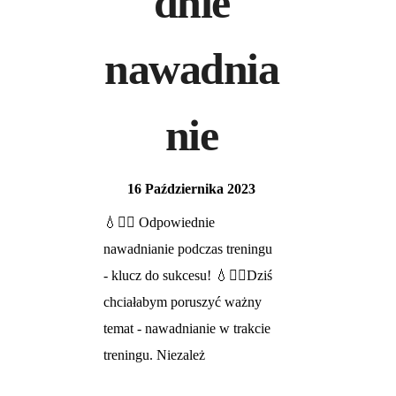
dnie
nawadnia
nie
16 Października 2023
💧🏋️‍♀️ Odpowiednie
nawadnianie podczas treningu
- klucz do sukcesu! 💧🏋️‍♂️Dziś
chciałabym poruszyć ważny
temat - nawadnianie w trakcie
treningu. Niezależ